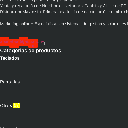
Venta y reparación de Notebooks, Netbooks, Tablets y All in one PC’s
Distribuidor Mayorista. Primera academia de capacitación en micro i
Marketing online – Especialistas en sistemas de gestión y soluciones
atsapp
Facebook-
Instagram
Graduation-
f
cap
Categorias de productos
Teclados
Pantallas
Otros
(5)