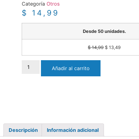
Categoría
Otros
$
14,99
Desde 50 unidades.
$
14,99
$
13,49
Cargador
universal
Añadir al carrito
Chromebook
/
USB-
C
/
45W
/
20V
/
2.25A
cantidad
Descripción
Información adicional