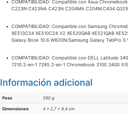
COMPATIBILIDAD: Compatible con Asus Chromebo
C223N C423NA C423N C204MA C204M,C434 Q325 
COMPATIBILIDAD: Compatible con Samsung Chrome
XE513C24 XE510C24 V2 XE520QAB XE521QAB XE525
Galaxy Book 10.6 W620N/Samsung Galaxy TabPro S 
COMPATIBILIDAD: Compatible con DELL Latitude 340
7210 2-en-1 7285 2-en-1 Chromebook 3100 3400 519
Información adicional
Peso
290 g
Dimensiones
4 × 2,7 × 9,4 cm