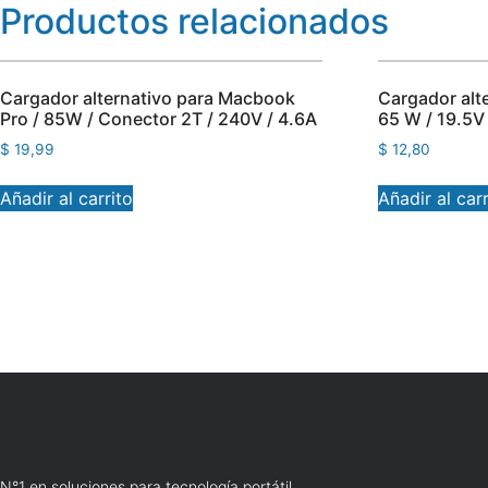
Productos relacionados
Cargador alternativo para Macbook
Cargador alte
Pro / 85W / Conector 2T / 240V / 4.6A
65 W / 19.5V
$
19,99
$
12,80
Añadir al carrito
Añadir al carr
N°1 en soluciones para tecnología portátil.