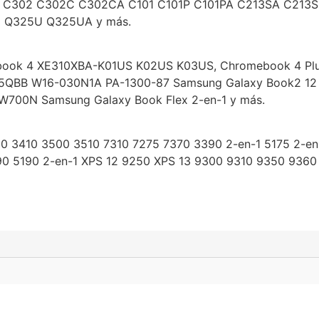
ok C302 C302C C302CA C101 C101P C101PA C213SA C2
Q325U Q325UA y más.
book 4 XE310XBA-K01US K02US K03US, Chromebook 4 Plu
QBB W16-030N1A PA-1300-87 Samsung Galaxy Book2 12
W700N Samsung Galaxy Book Flex 2-en-1 y más.
0 3410 3500 3510 7310 7275 7370 3390 2-en-1 5175 2-en-
0 5190 2-en-1 XPS 12 9250 XPS 13 9300 9310 9350 9360