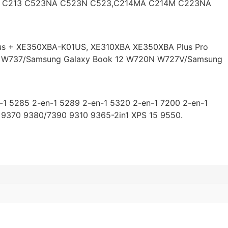
13S C213 C523NA C523N C523,C214MA C214M C223NA
s + XE350XBA-K01US, XE310XBA XE350XBA Plus Pro
 W737/Samsung Galaxy Book 12 W720N W727V/Samsung
1 5285 2-en-1 5289 2-en-1 5320 2-en-1 7200 2-en-1
 9370 9380/7390 9310 9365-2in1 XPS 15 9550.