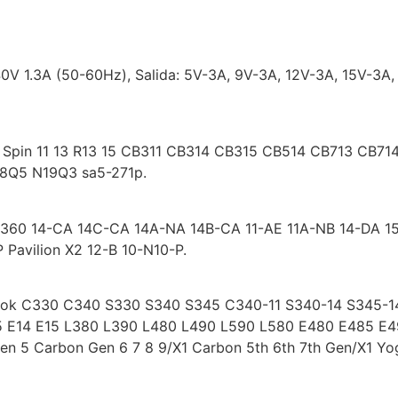
1.3A (50-60Hz), Salida: 5V-3A, 9V-3A, 12V-3A, 15V-3A, 1
Spin 11 13 R13 15 CB311 CB314 CB315 CB514 CB713 CB71
8Q5 N19Q3 sa5-271p.
60 14-CA 14C-CA 14A-NA 14B-CA 11-AE 11A-NB 14-DA 15-D
 Pavilion X2 12-B 10-N10-P.
ok C330 C340 S330 S340 S345 C340-11 S340-14 S345-14
5 E14 E15 L380 L390 L480 L490 L590 L580 E480 E485 E4
en 5 Carbon Gen 6 7 8 9/X1 Carbon 5th 6th 7th Gen/X1 Yo