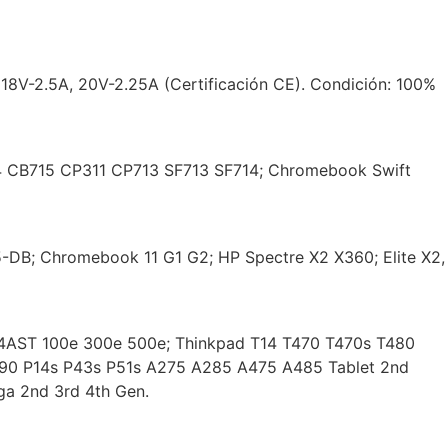
8V-2.5A, 20V-2.25A (Certificación CE). Condición: 100%
4 CB715 CP311 CP713 SF713 SF714; Chromebook Swift
B; Chromebook 11 G1 G2; HP Spectre X2 X360; Elite X2,
AST 100e 300e 500e; Thinkpad T14 T470 T470s T480
90 P14s P43s P51s A275 A285 A475 A485 Tablet 2nd
ga 2nd 3rd 4th Gen.