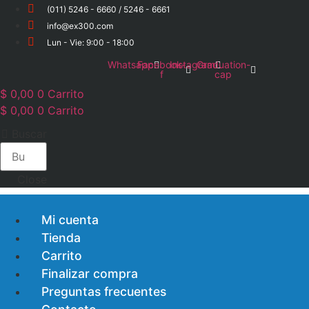
Ir
(011) 5246 - 6660 / 5246 - 6661
al
info@ex300.com
contenido
Lun - Vie: 9:00 - 18:00
Whatsapp
Facebook-
Instagram
Graduation-
f
cap
$
0,00
0
Carrito
$
0,00
0
Carrito
Buscar
Close
Mi cuenta
Tienda
Carrito
Finalizar compra
Preguntas frecuentes