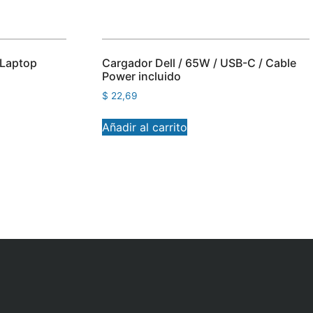
 Laptop
Cargador Dell / 65W / USB-C / Cable
Power incluido
$
22,69
Añadir al carrito