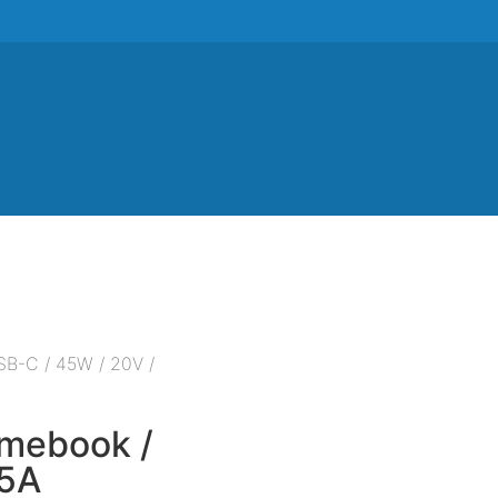
SB-C / 45W / 20V /
omebook /
25A